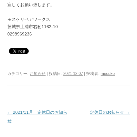
宜しくお願い致します。
モスケリペアワークス
茨城県土浦市右籾1162-10
0298969236
カテゴリー:
お知らせ
| 投稿日:
2021-12-07
|
投稿者:
mosuke
投
←
2021/11月 定休日のお知ら
定休日のお知らせ
→
稿
せ
ナ