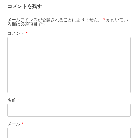
ビ
コメントを残す
ゲ
ー
メールアドレスが公開されることはありません。
*
が付いてい
る欄は必須項目です
シ
コメント
*
ョ
ン
名前
*
メール
*