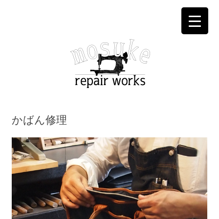
コ
ン
かばん修理
テ
ン
ツ
へ
ス
キ
ッ
プ