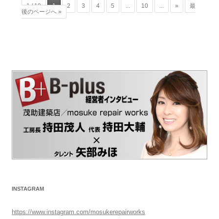
1 / 19
1
2
3
4
5
...
10
...
»
最
後のページへ »
INSTAGRAM
https://www.instagram.com/mosukerepairworks